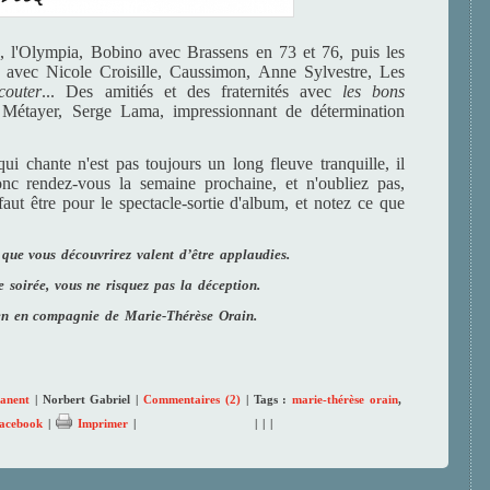
es, l'Olympia, Bobino avec Brassens en 73 et 76, puis les
i avec Nicole Croisille, Caussimon, Anne Sylvestre, Les
couter
... Des amitiés et des fraternités avec
les bons
 Métayer, Serge Lama, impressionnant de détermination
ui chante n'est pas toujours un long fleuve tranquille, il
nc rendez-vous la semaine prochaine, et n'oubliez pas,
 faut être pour le spectacle-sortie d'album, et notez ce que
 que vous découvrirez valent d’être applaudies.
e soirée, vous ne risquez pas la déception.
en en compagnie de Marie-Thérèse Orain.
anent
| Norbert Gabriel |
Commentaires (2)
| Tags :
marie-thérèse orain
,
acebook
|
Imprimer
|
|
|
|