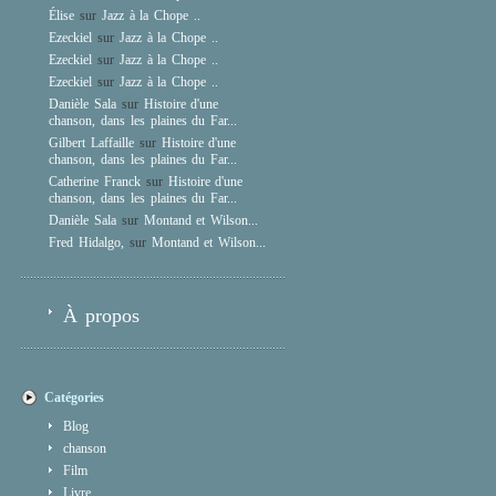
Élise
sur
Jazz à la Chope ..
Ezeckiel
sur
Jazz à la Chope ..
Ezeckiel
sur
Jazz à la Chope ..
Ezeckiel
sur
Jazz à la Chope ..
Danièle Sala
sur
Histoire d'une
chanson, dans les plaines du Far...
Gilbert Laffaille
sur
Histoire d'une
chanson, dans les plaines du Far...
Catherine Franck
sur
Histoire d'une
chanson, dans les plaines du Far...
Danièle Sala
sur
Montand et Wilson...
Fred Hidalgo,
sur
Montand et Wilson...
À propos
Catégories
Blog
chanson
Film
Livre