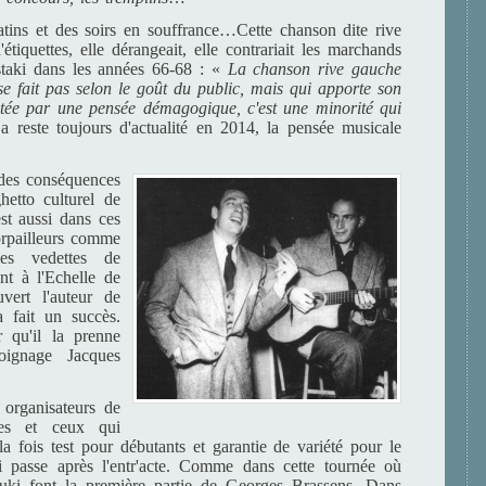
atins et des soirs en souffrance…Cette chanson dite rive
tiquettes, elle dérangeait, elle contrariait les marchands
taki dans les années 66-68 : «
La chanson rive gauche
se fait pas selon le goût du public, mais qui apporte son
ictée par une pensée démagogique, c'est une minorité qui
 reste toujours d'actualité en 2014, la pensée musicale
 des conséquences
hetto culturel de
est aussi dans ces
orpailleurs comme
les vedettes de
ant à l'Echelle de
ert l'auteur de
a fait un succès.
r qu'il la prenne
ignage Jacques
 organisateurs de
lles et ceux qui
 la fois test pour débutants et garantie de variété pour le
i passe après l'entr'acte. Comme dans cette tournée où
uki font la première partie de Georges Brassens. Dans