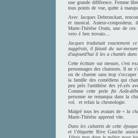
une grande différence. Femme libre
tous points de vue, quitte à manq
Avec Jacques Debronckart, rencontr
et musical. Auteur-compositeur, 
Marie-Thérèse Orain, une de ces t
vero é ben trovato…
Jacques traduisait exactement ce
suggérais, il faisait du sur-mesure
d'aujourd'hui il les a chantés dans
Cette écriture sur mesure, c'est exa
personnages des chansons. Il ne s'a
ou de charme sans trop s'occuper 
la famille des comédiens qui chan
peu près l'antithèse des yé-yés av
Comme cette perle
fin Août-débu
personne ne remarqua dans la cha
vol
, et refais la chronologie.
Malgré tous les avatars de «
la ch
Marie-Thérèse apprend vite.
Dans les cabarets de cette époque,
et l’étiquette Rive Gauche assoc
J'étais trop dans le métier pour le