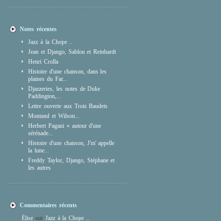
Notes récentes
Jazz à la Chope ..
Jean et Django, Sablon et Reinhardt
Henri Crolla
Histoire d'une chanson, dans les
plaines du Far...
Djazzeries, les notes de Duke
Paddington,...
Lettre ouverte aux Trois Baudets
Montand et Wilson...
Herbert Pagani « autour d'une
sérénade...
Histoire d'une chanson, J'm' appelle
la lune...
Freddy Taylor, Django, Stéphane et
les autres
Commentaires récents
Élise
sur
Jazz à la Chope ..