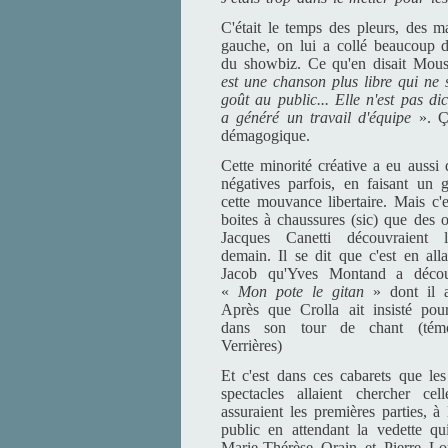
C'était le temps des pleurs, des m
gauche, on lui a collé beaucoup d'é
du showbiz. Ce qu'en disait Mous
est une chanson plus libre qui ne 
goût au public... Elle n'est pas d
a généré un travail d'équipe
». Ça
démagogique.
Cette minorité créative a eu aussi
négatives parfois, en faisant un g
cette mouvance libertaire. Mais c'
boites à chaussures (sic) que des 
Jacques Canetti découvraient 
demain. Il se dit que c'est en all
Jacob qu'Yves Montand a découv
«
Mon pote le gitan
» dont il 
Après que Crolla ait insisté pou
dans son tour de chant (témo
Verrières)
Et c'est dans ces cabarets que les
spectacles allaient chercher ce
assuraient les premières parties, à
public en attendant la vedette qu
Marie-Thérèse Orain et Pierre Lo