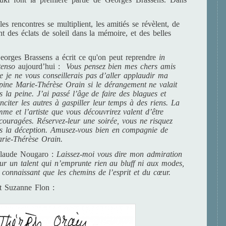
es rencontres se multiplient, les amitiés se révèlent, de
t des éclats de soleil dans la mémoire, et des belles
eorges Brassens a écrit ce qu'on peut reprendre
in
tenso
aujourd’hui :
Vous pensez bien mes chers amis
e je ne vous conseillerais pas d’aller applaudir ma
pine Marie-Thérèse Orain si le dérangement ne valait
s la peine. J’ai passé l’âge de faire des blagues et
inciter les autres à gaspiller leur temps à des riens. La
mme et l’artiste que vous découvrirez valent d’être
couragées. Réservez-leur une soirée, vous ne risquez
s la déception. Amusez-vous bien en compagnie de
rie-Thérèse Orain.
aude Nougaro :
Laissez-moi vous dire mon admiration
ur un talent qui n’emprunte rien au bluff ni aux modes,
 connaissant que les chemins de l’esprit et du cœur.
 Suzanne Flon :