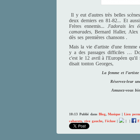
Il y eut d'autres très belles scèn
deux derniers en 81-82... Et auss
Frères ennemis...
J'adorais les é
camarades
, Bernard Haller, Alex
dès ses premières chansons .
Mais la vie d'artiste d'une femme q
y a des passages difficiles … Do
c'est le 12 avril à l'Européen qu'il
disait tonton Georges,
La femme et l’artiste
Réservez-leur un
Amusez-vous bi
10:13 Publié dans
Blog
,
Musique
|
Lien perm
cabarets
,
rive gauche
,
l'écluse
|
|
|
F