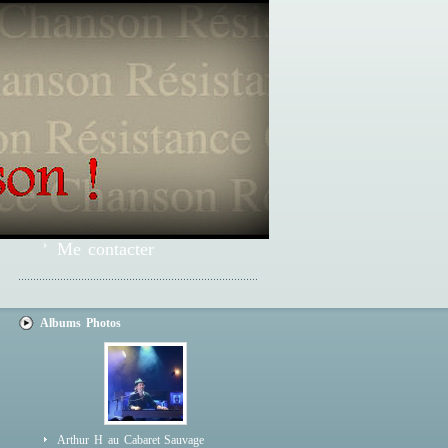
Me contacter
Albums Photos
Arthur H au Cabaret Sauvage