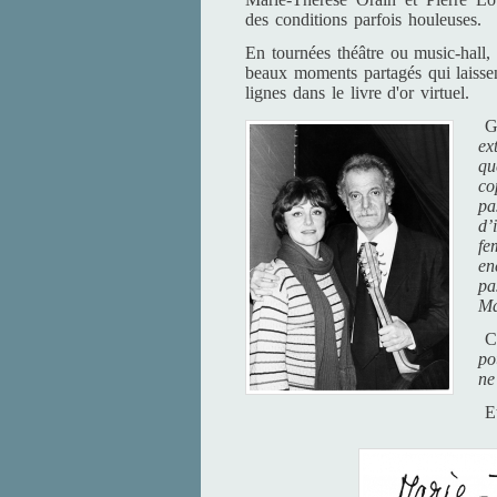
des conditions parfois houleuses.
En tournées théâtre ou music-hall, l
beaux moments partagés qui laissen
lignes dans le livre d'or virtuel.
G
ex
qu
co
pa
d’
fe
en
pa
Ma
Cl
po
ne
Et