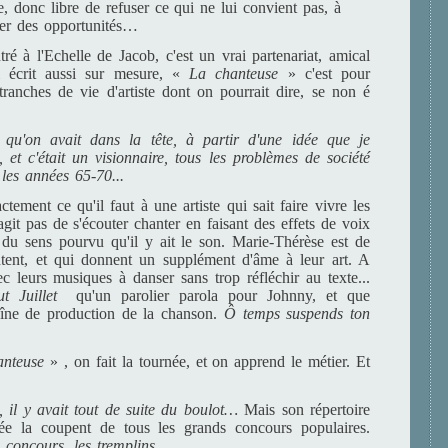
, donc libre de refuser ce qui ne lui convient pas, à
uer des opportunités…
é à l'Echelle de Jacob, c'est un vrai partenariat, amical
il écrit aussi sur mesure, «
La chanteuse
» c'est pour
ranches de vie d'artiste dont on pourrait dire, se non é
 qu'on avait dans la tête, à partir d'une idée que je
, et c'était un visionnaire, tous les problèmes de société
 les années 65-70...
ctement ce qu'il faut à une artiste qui sait faire vivre les
git pas de s'écouter chanter en faisant des effets de voix
du sens pourvu qu'il y ait le son. Marie-Thérèse est de
tent, et qui donnent un supplément d'âme à leur art. A
ec leurs musiques à danser sans trop réfléchir au texte...
t Juillet
qu'un parolier parola pour Johnny, et que
îne de production de la chanson.
Ô temps suspends ton
anteuse
» , on fait la tournée, et on apprend le métier. Et
 il y avait tout de suite du boulot…
Mais son répertoire
iée la coupent de tous les grands concours populaires.
s concours, les tremplins
…