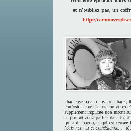
Troisième épisode: tours 
et n'oubliez pas, un coff
http://caminoverde.c
chanteuse passe dans un cabaret, il
confusion entre l'attraction annonc
supplément implicite non inscrit s
se produit aussi parfois dans les d
qui a du bagou, et qui est censée
Mais non, tu es comédienne…
rép