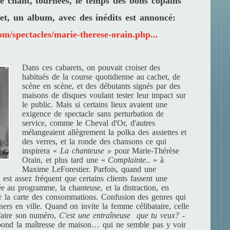
de chant, tournées, le temps des bons copains
ret, un album, avec des inédits est annoncé:
om/spectacles/marie-therese-orain.php...
Dans ces cabarets, on pouvait croiser des
habitués de la course quotidienne au cachet, de
scène en scène, et des débutants signés par des
maisons de disques voulant tester leur impact sur
le public. Mais si certains lieux avaient une
exigence de spectacle sans perturbation de
service, comme le Cheval d'Or, d'autres
mélangeaient allègrement la polka des assiettes et
des verres, et la ronde des chansons ce qui
inspirera «
La chanteuse »
pour Marie-Thérèse
Orain, et plus tard une «
Complainte..
» à
Maxime LeForestier. Parfois, quand une
 est assez fréquent que certains clients fassent une
ée au programme, la chanteuse, et la distraction, en
ur la carte des consommations. Confusion des genres qui
îners en ville. Quand on invite la femme célibataire, celle
 faire son numéro,
C'est une entraîneuse que tu veux?
-
ond la maîtresse de maison… qui ne semble pas y voir