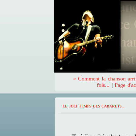
« Comment la chanson arri
fois...
|
Page d'ac
LE JOLI TEMPS DES CABARETS...